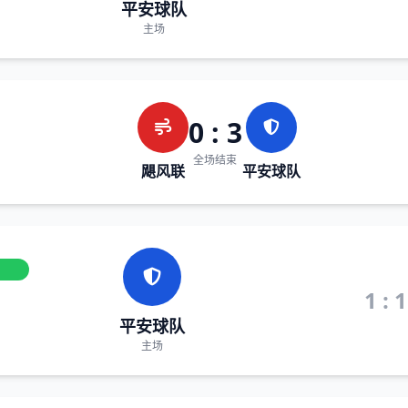
平安球队
主场
0 : 3
全场结束
飓风联
平安球队
1 : 1
平安球队
主场