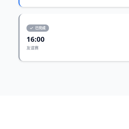
已完成
16:00
友谊赛