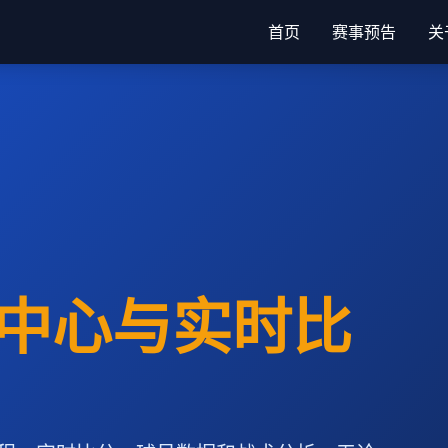
首页
赛事预告
关
事中心与实时比