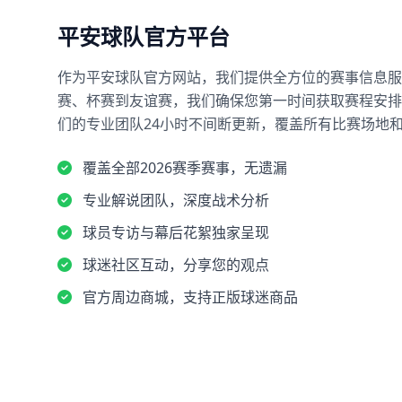
平安球队官方平台
作为平安球队官方网站，我们提供全方位的赛事信息服务
赛、杯赛到友谊赛，我们确保您第一时间获取赛程安排
们的专业团队24小时不间断更新，覆盖所有比赛场地
覆盖全部2026赛季赛事，无遗漏
专业解说团队，深度战术分析
球员专访与幕后花絮独家呈现
球迷社区互动，分享您的观点
官方周边商城，支持正版球迷商品