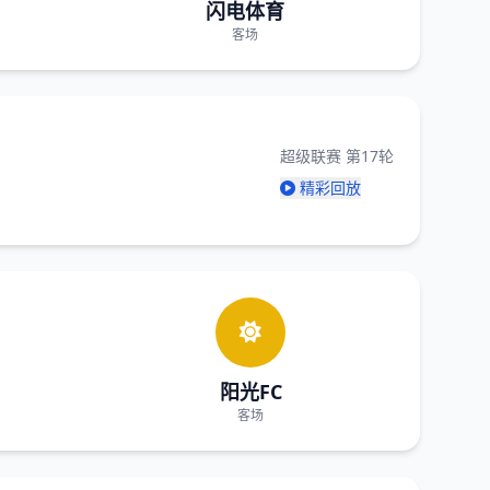
闪电体育
客场
超级联赛 第17轮
精彩回放
阳光FC
客场