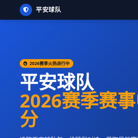
平安球队
2026赛季火热进行中
平安球队
2026赛季赛
分