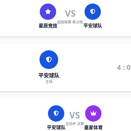
VS
超级联赛 第20轮
星辰竞技
平安球队
4 : 0
平安球队
主场
VS
足协杯 决赛
平安球队
皇家体育