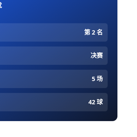
就
第 2 名
决赛
5 场
42 球