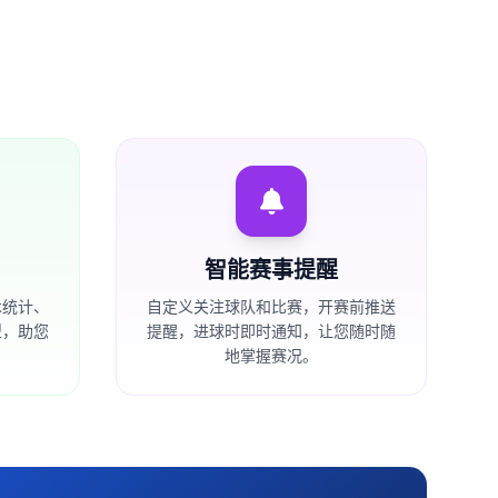
智能赛事提醒
术统计、
自定义关注球队和比赛，开赛前推送
型，助您
提醒，进球时即时通知，让您随时随
。
地掌握赛况。