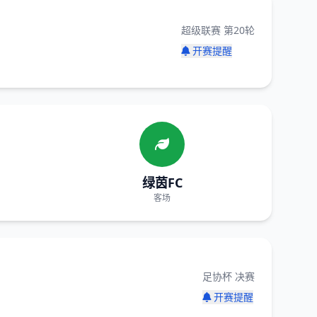
超级联赛 第20轮
开赛提醒
绿茵FC
客场
足协杯 决赛
开赛提醒