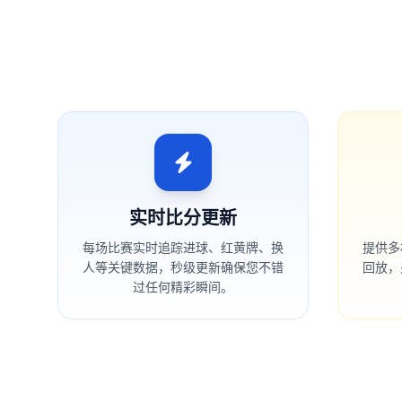
实时比分更新
每场比赛实时追踪进球、红黄牌、换
提供多
人等关键数据，秒级更新确保您不错
回放，
过任何精彩瞬间。